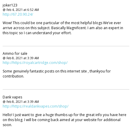
joker123
@ Feb 4, 2021 at 6:52 AM
http://67.20.90.24/
Wow! This could be one particular of the most helpful blogs We’ve ever
arrive across on this subject. Basically Magnificent. I am also an expert in
this topic so I can understand your effort.
Ammo for sale
@ Feb 8, 2021 at 3:39 AM
http://https://royalcartridge.com/shop/
Some genuinely fantastic posts on this internet site , thankyou for
contribution.
Dank vapes
@ Feb 8, 2021 at 3:39 AM
http://https://realdankvapes.com/shop/
Hello! I just want to give a huge thumbs up for the great info you have here
on this blog. I will be coming back aimed at your website for additional
soon.