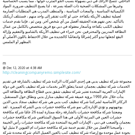
الداخلي. تتسخ الأرائك في دبي بسهولة بسبب الجو المترب حولها ، مما يسبب الحساسية
وغيرها من المشكلات الصحية ذات الصلة بسرعة ، لذا يصبح التنظيف ضرورة. المواد
الكيميائية المناسبة ، والمعدات المناسبة ، والمنظف المدرب هي المتطلبات الصارمة
لعملية تنظيف الأريكة بكفاءة. حتى لو كانت تفتقر إلى واحد منهم ، فستتلف أريكتك
بالتأكيد. نحن نفهم هذه الحقيقة أفضل من أي شخص آخر. ومن ثم ، فإننا نقدم خدمات
تنظيف الكنب بكفاءة وبأسعار معقولة في دبي مع فريق متخصص بالكامل من عمال
النظافة المدربين والمحترفين. نحن خبراء في تنظيف الأريكة بالشامبو والتعقيم وإزالة
البقع لجعلها تبدو أكثر إشراقًا وانتعاشًا كالجديدة من خلال الاحتفاظ باللون الأصلي أو
المظهر أو الملمس.
m
@ Dec 12, 2020 at 4:38 AM
http://cleaningcompanyremo.simplesite.com/
مجموعة شركة تنظيف بدبي هي إحدى الشركات الرائدة شركة تنظيف بالشارقة في تقديم
الخدمات شركة تنظيف بعجمان عندما يتعلق الأمر بخدمات شركة تنظيف بالعين في دولة
الإمارات العربية المتحدة تعتبر شركة تنظيف شقق بدبي قطاع النظافة والنظافة التي
بدأت خلال عام 1993 برؤية عميقة شركة تنظيف منازل بدبي ونطاق حول المستقبل.
الركائز الأساسية لشركتنا شركة تنظيف كنب بدبي هي شركة تنظيف سجاد بدبي الذين
يوجهونهم و تؤدي الإدارة إلى نمو شركة مكافحة حشرات بدبي الشركة المميزة . لقد
وضعتنا شركة مكافحة حشرات بالشارقة رحلة ممتازة لمدة 26 عامًا شركة مكافحة
حشرات العين في المرتبة الأولى في هذا السوق المتنافس شركة مكافحة حشرات
بعجمان والصعب في دبي ، الإمارات العربية المتحدة شركة مكافحة حشرات رأس الخيمة
، وأصبحنا الأفضل من خلال تقديم خدمة شركة مكافحة حشرات ام القيوين لا مثيل لها
بجودة عمل موحدة مع إرضاء شركة تنظيف كنب بالعين العميل التام. شركة محددة شركة