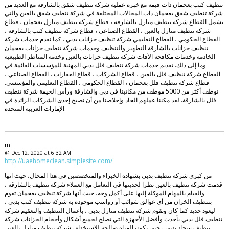
تنظيف كنب بعجمان ذات قيمة مع خبرة عملية شركة تنظيف شقق بالشارقة مع العديد من
شركة تنظيف شقق بعجمان ذات المجالات المختلفة في شركة تنظيف شقق بالعين والتي
تشمل القطاع شركة تنظيف منازل بالشارقة ، قطاع شركة تنظيف منازل بعجمان ، قطاع
شركة تنظيف منازل بالعين ، القطاع الصناعي ، قطاع شركة تنظيف كنب بالشارقة ،
القطاع الحكومي ، القطاع التعليمي شركة تنظيف خزانات بدبي . كما نقدم خدمات شركة
تنظيف خزانات بالشارقة التطهير والتنظيف وخدمات شركة تنظيف خزانات بعجمان
الخادمة وخدمات مكافحة الآفات شركة تنظيف خزانات بالعين وخدمة المناظر الطبيعية
وما إلى ذلك. تقديم خدمات شركة تنظيف فلل بدبي المهنية للمؤسسات القائمة في
القطاع شركة تنظيف فلل بالعين ، قطاع الشركات ، قطاع العقارات ، القطاع الصناعي ،
قطاع شركة تنظيف فلل بعجمان ، القطاع الحكومي ، القطاع التعليمي والمؤسسي.
نوظف أكثر من 5000 موظف من مكاتبنا في دبي والشارقة ورأس الخيمة شركة تنظيف
فلل بالشارقة. لقد مكننا عملهم الجاد وإخلاصنا من أن نصبح إحدى الشركات الرائدة في
الإمارات العربية المتحدة.
m
@ Dec 12, 2020 at 6:32 AM
http://uaehomeclean.simplesite.com/
من كبرى شركة تنظيف بدبي بشهادة الخبراء والمتخصصين في هذا المجال، حيث انها
قدمت شركة تنظيف بالعين نظرا لجديتها في التعامل مع العملاء شركة تنظيف بالشارقة ،
والقيام بالمهام الموكلة إليها على أكمل وجه، حيث أنها شركة تنظيف بعجمان تقوم
بتنظيف الخزان من أي عوالق شوائب أو رواسب موجودة به شركة تنظيف كنب بدبي ،
ليعود جديد كما كان وتقوم شركة تنظيف منازل بدبي ، بأعمال التنظيف والتعقيم شركة
تنظيف فلل بدبي بأحدث وأفضل الأجهزة التي تصلح لجميع أشكال وأحجام الخزانات شركة
تنظيف سجاد بدبي ، حتى تكون المياه صالحة للاستخدام، شركة تنظيف منازل بالعين