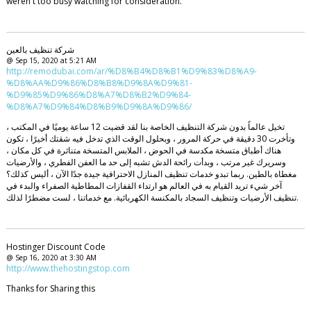
weren't too busy watching for consideration.
شركة تنظيف بالعين
@ Sep 15, 2020 at 5:21 AM
http://remodubai.com/ar/%D8%B4%D8%B1%D9%83%D8%A9-
%D8%AA%D9%86%D8%B8%D9%8A%D9%81-
%D9%85%D9%86%D8%A7%D8%B2%D9%84-
%D8%A7%D9%84%D8%B9%D9%8A%D9%86/
تخيل عالماً بدون شركة التنظيف الخاصة بنا لقد قضيت 12 ساعة يوميًا في المكتب ،
وتأخرت 30 دقيقة في حركة المرور ، وبحلول الوقت الذي تدخل فيه شقتك أخيرًا ، تكون
هناك أطباق متسخة مكدسة في الحوض ، الملابس المتسخة متناثرة في كل مكان ،
وسريرك غير مرتب ، وبدأت رائحة الدش تشبه إلى حد ما العفن الفطري ، والأرضيات
مغطاة بالطين. ربما تبدو خدمات تنظيف المنازل الاحترافية جيدة جدًا الآن ، أليس كذلك؟
آخر شيء تريد القيام به في العالم هو ارتداء القفازات المطاطية الصفراء والبدء في
تنظيف الأرضيات وتنظيف السجاد بالمكنسة الكهربائية. مع خدماتنا ، لست مضطرًا لذلك.
Hostinger Discount Code
@ Sep 16, 2020 at 3:30 AM
http://www.thehostingstop.com
Thanks for Sharing this