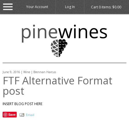
Your Account
Log In
Cart
0
items:
$0.00
June 9, 2016 | Wine | Brennan Harcus
FTF Alternative Format
post
INSERT BLOG POST HERE
Save
Email