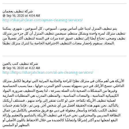
شركة تنظيف بعجمان
@ Sep 16, 2020 at 4:04 AM
http://sharjahclean.com/ajman-cleaning-services/
يتم تنظيف المنزل لدينا على أساس يومي ، أسبوعي ، كل أسبوعين ، شهري. يمكننا
تنظيف منزلك لمرة واحدة وبشكل منتظم. سيضمن تنظيف المنزل أن كل جزء من منزلك
نظيف وصحي. تحتاج أيضًا إلى تنظيف عميق عدة مرات في السنة لتنظيف أكثر تفصيلاً من
المعتاد. سنقوم بإحضار معدات التنظيف الاحترافية الخاصة بنا لتترك منزلك نظيفًا.
شركة تنظيف كنب بالعين
@ Sep 16, 2020 at 4:22 AM
http://https://sharjahclean.com/al-ain-cleaning-services/
الأريكة هي أهم مكان في منزلك نظرًا للراحة والجاذبية المرئية التي توفرها لكامل منزلك
الداخلي. تتسخ الأرائك في دبي بسهولة بسبب الجو المترب حولها ، مما يسبب الحساسية
وغيرها من المشكلات الصحية ذات الصلة بسرعة ، لذا يصبح التنظيف ضرورة. المواد
الكيميائية المناسبة ، والمعدات المناسبة ، والمنظف المدرب هي المتطلبات الصارمة
لعملية تنظيف الأريكة بكفاءة. حتى لو كانت تفتقر إلى واحد منهم ، فستتلف أريكتك
بالتأكيد. نحن نفهم هذه الحقيقة أفضل من أي شخص آخر. ومن ثم ، فإننا نقدم خدمات
تنظيف الكنب بكفاءة وبأسعار معقولة في دبي مع فريق متخصص بالكامل من عمال
النظافة المدربين والمحترفين. نحن خبراء في تنظيف الأريكة بالشامبو والتعقيم وإزالة
البقع لجعلها تبدو أكثر إشراقًا وانتعاشًا كالجديدة من خلال الاحتفاظ باللون الأصلي أو
المظهر أو الملمس.