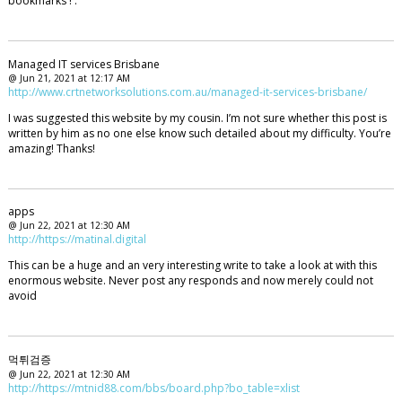
bookmarks ! .
Managed IT services Brisbane
@ Jun 21, 2021 at 12:17 AM
http://www.crtnetworksolutions.com.au/managed-it-services-brisbane/
I was suggested this website by my cousin. I’m not sure whether this post is
written by him as no one else know such detailed about my difficulty. You’re
amazing! Thanks!
apps
@ Jun 22, 2021 at 12:30 AM
http://https://matinal.digital
This can be a huge and an very interesting write to take a look at with this
enormous website. Never post any responds and now merely could not
avoid
먹튀검증
@ Jun 22, 2021 at 12:30 AM
http://https://mtnid88.com/bbs/board.php?bo_table=xlist