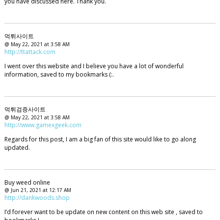
you have discussed here. Thank you.
먹튀사이트
@ May 22, 2021 at 3:58 AM
http://ttattack.com
I went over this website and I believe you have a lot of wonderful
information, saved to my bookmarks (:.
먹튀검증사이트
@ May 22, 2021 at 3:58 AM
http://www.gamexgeek.com
Regards for this post, I am a big fan of this site would like to go along
updated.
Buy weed online
@ Jun 21, 2021 at 12:17 AM
http://dankwoods.shop
I’d forever want to be update on new content on this web site , saved to