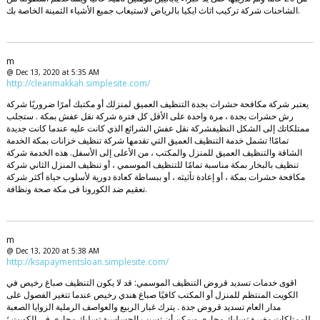
الشاحنات شركة تركيب اثاث ايكيا بالرياض لاستيعاب جميع الأشياء الثمينة الخاصة بك.
m
@ Dec 13, 2020 at 5:35 AM
http://cleanmakkah.simplesite.com/
يعتبر شركة مكافحة حشرات بجدة التنظيف العميق لمنزلك أو مكتبك أمرًا ضروريًا شركة
رش حشرات بجدة ، مرة واحدة على الأقل كل فترة شركة نقل عفش بمكة . ستجلب
ممتلكاتك إلى الشكل النظيفشركة نقل عفش الشرائع الذي كانت عليه عندما كانت جديدة
تمامًا! تشمل خدمة التنظيف العميق التي تقدمها شركة تنظيف خزانات بمكة الخدمة
الشاقة والتنظيف العميق للمنزل والمكتب ، من الأعلى إلى الأسفل. هذه الخدمة شركة
تنظيف بالبخار بمكة مناسبة تمامًا للتنظيف الموسمي ، أو تنظيف المنزل الثاني شركة
مكافحة حشرات بمكة ، أو إعادة تأثيثه ، أو ببساطة كعادة دورية لأسلوب حياة أكثر شركة
تعقيم ضد الكورونا فى مكة صحة ونظافة.
m
@ Dec 13, 2020 at 5:38 AM
http://ksapaymentsloan.simplesite.com/
اقوى خدمات تسديد قروض التنظيف الموسمي: قد لا يكون التنظيف صباغ رخيص في
الكويت المنتظم للمنزل أو المكتب كافيًا صباغ هندي رخيص عندما تتغير الفصول على
مدار العام تسديد قروض جدة . يترك غبار الربيع والعواصف الرملية الزوايا الصعبة
للممتلكات مغبرة تسليك مجاري ويمكن أن تسبب الحساسية تسليك مجاري في الكويت ؛