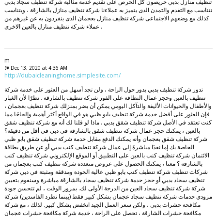
تنظيف منازل بدبي حريصون كل الحرص على تقديم خدمة مثالية شركة تنظيف سجاد بدبي
تتناسب مع التقدم والتمدن الذى يتميز به عملاءنا شركة تنظيف منازل بالشارقة ، ويتناسب
كذلك مع وضعهم الاجتماعى شركة تنظيف منازل بعجمان الذى ينفردون به عن غيرهم من
عملاء شركة تنظيف منازل بالعين الاخرى .
m
@ Dec 13, 2020 at 4:36 AM
http://dubaicleaninghome.simplesite.com/
تدور شركة تنظيف بدبي يدور حول الراحة ، ولن تجد أسهل من العثور على خدمة شركة
تنظيف بالعين وحجز عمال النظافة على الفور شركة تنظيف بالشارقة . نظرًا لأن الغبار
والأطفال والحيوانات الأليفة والتآكل اليومي يمكن أن يضر بمنزلك شركة تنظيف بعجمان ،
فإن العثور على أفضل خدمة شركة تنظيف بابو ظبي هو في الواقع أكثر أهمية وإلحاحًا مما
كنت تعتقد في الأصل شركة تنظيف شقق بدبي . ماذا لو قلنا لك أنه مع شركة تنظيف شقق
بالعين ، يمكنك حجز عمال شركة تنظيف شقق بالشارقة في دبي في أقل من دقيقة؟
شركة تنظيف شقق بعجمان وأنه يمكنك الدفع مقابل خدمة شركة تنظيف شقق بابو ظبي
الخاصة بك إما نقدًا مباشرةً إلى عمال شركة تنظيف كنب بدبي أو عن طريق بطاقة
الائتمان شركة تنظيف كنب بالعين على التطبيق أو الموقع الإلكتروني شركة تنظيف كنب
بالشارقة ؟ معنا ، يمكنك الحصول على عروض متعددة شركة تنظيف كنب بعجمان من
شركات تنظيف شركة تنظيف كنب بابو ظبي عالية الجودة ومدققة ومثبتة في دبي شركة
تنظيف سجاد بدبي أو حجز خدمة شركة تنظيف سجاد بالشارقة مباشرة وسنقوم بتعيين
شركة شركة تنظيف سجاد العين من الدرجة الأولى لك. بمرور الوقت ، لم تتحسن جودة
مزودي خدمات شركة تنظيف سجاد عجمان بشكل كبير فقط (بينما نطرد الفاسدين) شركة
مكافحة حشرات بدبي ، ولكن سعر العمل الجيد انخفض بشكل كبير. لذلك ، مع شركة
مكافحة حشرات الشارقة ، تحصل على الراحة ، خدمة شركة مكافحة حشرات عجمان