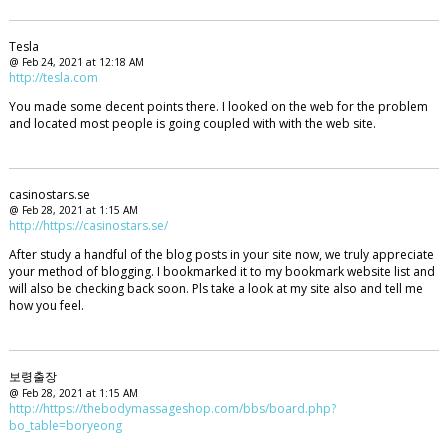
Tesla
@ Feb 24, 2021 at 12:18 AM
http://tesla.com
You made some decent points there. I looked on the web for the problem
and located most people is going coupled with with the web site.
casinostars.se
@ Feb 28, 2021 at 1:15 AM
http://https://casinostars.se/
After study a handful of the blog posts in your site now, we truly appreciate
your method of blogging. I bookmarked it to my bookmark website list and
will also be checking back soon. Pls take a look at my site also and tell me
how you feel.
보령출장
@ Feb 28, 2021 at 1:15 AM
http://https://thebodymassageshop.com/bbs/board.php?
bo_table=boryeong