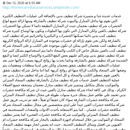
@ Dec 12, 2020 at 6:55 AM
http://homecaredubaiservices.simplesite.com/
خدمات عديدة جدا و متميزة شركة تنظيف بدبي بالإضافة الى عمليات التنظيف الكثيرة
التي نقوم بها بداخل المنازل والبيوت شركة تنظيف بالشارقة ومنها ازالة جميع انواع
الحشرات شركة تنظيف بعجمان حيث ان المنازل النظيفة دائما لا تسكن بها الحشرات
شركة تنظيف بالعين ولكن المنازل التي تكون بها الملوثات وتكون بها اوساخ كثيرة شركة
تنظيف كنب بدبي دائما تسكنها الحشرات و البكتيريا والجراثيم شركة تنظيف كنب
بالشارقة ولكن نحن نقوم بإزالة اي حشرات موجودة في المنازل ازالة الروائح الكريهة
شركة تنظيف كنب بعجمان التي يمكن ان تكون موجودة على الكنب و على السجاد شركة
تنظيف كنب بالعين بشكل خاص لان الكنب والسجاد دائما يتم استخدامهم بشكل كثير جدا
شركة تنظيف شقق بدبي ويتراكم عليهم بعض البقع الكثيرة والاوساخ الكثير ايضا و البقع
الشديدة شركة تنظيف شقق بالشارقة ودائما يحدث بها روائح كريهة يصعب ازالتها حتى بعد
عمليات التنظيف شركة تنظيف شقق بعجمان ولكن نحن لدينا منظفات ومعقمات يتم
وضعها على السجاد والكنب لإزالة منها اي روائح كريهة كما اننا بداخل شركة تنظيف شقق
بالعين نقوم بتعطير الكنب والسجاد و كل انحاء المنزل شركة تنظيف منازل بدبي بعد
عملية التنظيف افضل خدمات شركة تنظيف منازل بالشارقة تنظيف السجاد المنزلي
والموكيت بشكل متكامل ومتميز شركة تنظيف منازل بعجمان يستحقه جميع العملاء
الكرام ، وذلك في كافة انحاء شركة تنظيف منازل بالعين حيث ان شركة مكافحة حشرات
بدبي تعتمد علي طاقم عمل يمتلك خبرة سنوات طويلة في مجال تنظيف السجاد المنزلي
شركة مكافحة حشرات الشارقة سواء كان خفيفاً او ثقيلاً ، فقد تم تدريب فريق عمل
شركة مكافحة حشرات العين جيداً علي ايدي متخصصين في مجال تنظيف السجاد شركة
مكافحة حشرات عجمان ، كما يتم الاستعانة بأحدث الادوات والمعدات المستخدمة في
تنظيف السجاد المنزلي والموكيت شركة مكافحة حشرات الفجيرة كما يعتبر تنظيف
السجاد او الموكيت من خلال استخدام اجهزة التنظيف بالبخار شركة مكافحة حشرات ام
القيوين من افضل وسائل التنظيف الحديثة ، حيث انه يضمن انجاز مهمة تنظيف السجاد
بوقت قصير ، وازالة جميع الاوساخ المترسبة او الاتربة المتعلقة في انسجة السجاد ، وايضاً