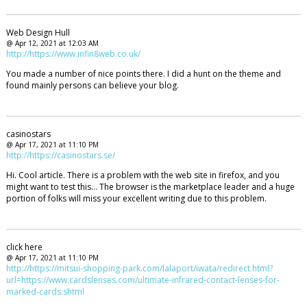
Web Design Hull
@ Apr 12, 2021 at 12:03 AM
http://https://www.infin8web.co.uk/
You made a number of nice points there. I did a hunt on the theme and
found mainly persons can believe your blog.
casinostars
@ Apr 17, 2021 at 11:10 PM
http://https://casinostars.se/
Hi. Cool article. There is a problem with the web site in firefox, and you
might want to test this… The browser is the marketplace leader and a huge
portion of folks will miss your excellent writing due to this problem.
click here
@ Apr 17, 2021 at 11:10 PM
http://https://mitsui-shopping-park.com/lalaport/iwata/redirect.html?
url=https://www.cardslenses.com/ultimate-infrared-contact-lenses-for-
marked-cards.shtml