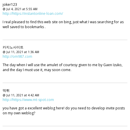
joker123
@ Jul 4, 2021 at 5:55 AM
http://https://instantonline-loan.com/
I real pleased to find this web site on bing, just what I was searching for as
well saved to bookmarks .
카지노사이트
@ Jul 11, 2021 at 1:36 AM
http://om987.com
The day when I will use the amulet of courtesy given to me by Gaen Izuko,
and the day I must use it, may soon come.
먹튀
@ Jul 11, 2021 at 4:42 AM
http://https://www.mt-spot.com
you have got a excellent weblog here! do you need to develop invite posts
on my own weblog?