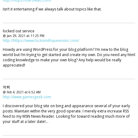
http://https://barowatt.com/
Isn’t it entertaining if we always talk about topics like that.
locked out service
@ Jan 29, 2021 at 11:25 PM
http://https://www.locksmithqueensinc.com/
Howdy are using WordPress for your blog platform? I’m new to the blog
world but I’m trying to get started and create my own. Do you need any html
coding knowledge to make your own blog? Any help would be really
appreciated!
먹튀
@ Feb 4, 2021 at 6:52 AM
http://www.gamexgeek.com
I discovered your blog site on bing and appearance several of your early
posts. Maintain within the very good operate. I merely extra increase RSS
feed to my MSN News Reader. Looking for toward reading much more of
your stuff at a later date!…