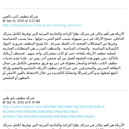
شركة تنظيف كنب بالعين
@ Sep 16, 2020 at 4:22 AM
http://sharjahclean.com/al-ain-cleaning-services/
الأريكة هي أهم مكان في منزلك نظرًا للراحة والجاذبية المرئية التي توفرها لكامل منزلك
الداخلي. تتسخ الأرائك في دبي بسهولة بسبب الجو المترب حولها ، مما يسبب الحساسية
وغيرها من المشكلات الصحية ذات الصلة بسرعة ، لذا يصبح التنظيف ضرورة. المواد
الكيميائية المناسبة ، والمعدات المناسبة ، والمنظف المدرب هي المتطلبات الصارمة
لعملية تنظيف الأريكة بكفاءة. حتى لو كانت تفتقر إلى واحد منهم ، فستتلف أريكتك
بالتأكيد. نحن نفهم هذه الحقيقة أفضل من أي شخص آخر. ومن ثم ، فإننا نقدم خدمات
تنظيف الكنب بكفاءة وبأسعار معقولة في دبي مع فريق متخصص بالكامل من عمال
النظافة المدربين والمحترفين. نحن خبراء في تنظيف الأريكة بالشامبو والتعقيم وإزالة
البقع لجعلها تبدو أكثر إشراقًا وانتعاشًا كالجديدة من خلال الاحتفاظ باللون الأصلي أو
المظهر أو الملمس.
شركة تنظيف بابو ظبي
@ Sep 16, 2020 at 8:18 AM
http://zohorfashion.com/%D8%B4%D8%B1%D9%83%D8%A9-
%D8%AA%D9%86%D8%B8%D9%8A%D9%81-
%D8%A7%D8%A8%D9%88%D8%B8%D8%A8%D9%8A/
الأريكة هي أهم مكان في منزلك نظرًا للراحة والجاذبية المرئية التي توفرها لكامل منزلك