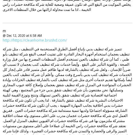
يخلص الموكيت من البقع التي قد تكون عميقة وصعبة للغاية شركة مكافحة حشرات راس
الخيمة ، اذا ما تمت محاولة ازالتها من خلال المنظفات الاخرى
m
@ Dec 12, 2020 at 6:58 AM
http://https://cleanhome.brushd.com/
تتميز شركة تنظيف بدبي بإتباع أفضل الطرق المستخدمة في التنظيف ، مثل شركة
تنظيف بعجمان استخدام أجهزة البخار القادرة على تفتيت أصعب البقع شركة تنظيف بأبو
ظبي ، كما أن شركة تنظيف بالعين تستخدم أفضل المنظفات المصرح بها من قبل وزارة
الصحة ، والقوية التأثير على البقع . وأيضاً خدمات شركة تنظيف كنب بعجمان لا تسبب أي
ضرراً للإنسان ، ولعل شركة تنظيف بالشارقة لديها طاقم عمل متميز قادر على إنجاز كل
الخدمات شركة تنظيف كنب بدبي بأسرع وقت ممكن. وأعلم أن شركة تنظيف كنب بالعين
أيضاً بإمكانها تقديم خدمات أخرى مثل شركة تنظيف كنب بالشارقة تنظيف الخزانات وإبادة
الحشرات المتواجدة في المنزل شركة تنظيف شقق بعجمان وإصلاح كافة عيوب المجاري
وتسليكها. نحن مقتنعون بأن شركة تنظيف شقق بدبي جزء من المجتمع ، وهي كهيئة
اجتماعية اقتصادية شركة تنظيف شقق بالعين تستهلك وتنتج وتوزع القيمة لتلبية
الاحتياجات البشرية شركة تنظيف شقق بالشارقة . لذا يجب أن تكون شركة مكافحة
حشرات بدبي أخلاقية بجانب المهارة المهنية ، يجب أن تكون شركة مكافحة حشرات
الشارقة مسؤولة اجتماعيًا ولديها تنمية مستدامة شركة مكافحة حشرات العين . ففريق
العمل لدي شركة مكافحة حشرات عجمان مدرب على اعلى مستوى وله صفات اخلاقية
مشتركة ملتزمون بها فى شركة مكافحة حشرات ام القيوين تنظيف المنزل او العمل.
نعتقد شركة مكافحة حشرات راس الخيمة أن عملاءنا على أعلى مستوى من مستويات
التميز والرقى والحضارة والتمدن شركة مكافحة حشرات الفجيرة ، ولذلك فإننا شركة