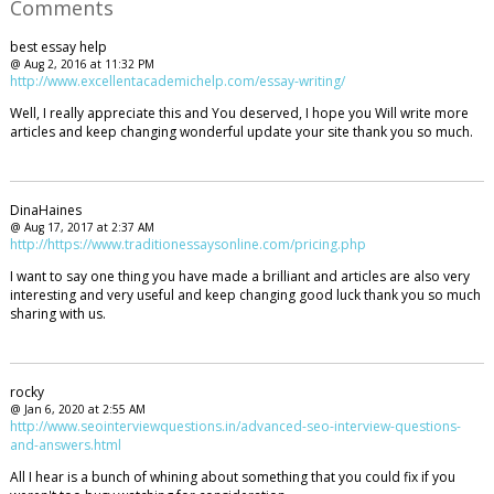
Comments
best essay help
@ Aug 2, 2016 at 11:32 PM
http://www.excellentacademichelp.com/essay-writing/
Well, I really appreciate this and You deserved, I hope you Will write more
articles and keep changing wonderful update your site thank you so much.
DinaHaines
@ Aug 17, 2017 at 2:37 AM
http://https://www.traditionessaysonline.com/pricing.php
I want to say one thing you have made a brilliant and articles are also very
interesting and very useful and keep changing good luck thank you so much
sharing with us.
rocky
@ Jan 6, 2020 at 2:55 AM
http://www.seointerviewquestions.in/advanced-seo-interview-questions-
and-answers.html
All I hear is a bunch of whining about something that you could fix if you