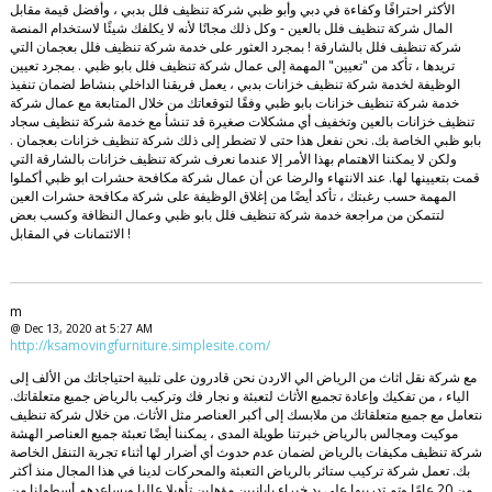
الأكثر احترافًا وكفاءة في دبي وأبو ظبي شركة تنظيف فلل بدبي ، وأفضل قيمة مقابل
المال شركة تنظيف فلل بالعين - وكل ذلك مجانًا لأنه لا يكلفك شيئًا لاستخدام المنصة
شركة تنظيف فلل بالشارقة ! بمجرد العثور على خدمة شركة تنظيف فلل بعجمان التي
تريدها ، تأكد من "تعيين" المهمة إلى عمال شركة تنظيف فلل بابو ظبي . بمجرد تعيين
الوظيفة لخدمة شركة تنظيف خزانات بدبي ، يعمل فريقنا الداخلي بنشاط لضمان تنفيذ
خدمة شركة تنظيف خزانات بابو ظبي وفقًا لتوقعاتك من خلال المتابعة مع عمال شركة
تنظيف خزانات بالعين وتخفيف أي مشكلات صغيرة قد تنشأ مع خدمة شركة تنظيف سجاد
بابو ظبي الخاصة بك. نحن نفعل هذا حتى لا تضطر إلى ذلك شركة تنظيف خزانات بعجمان .
ولكن لا يمكننا الاهتمام بهذا الأمر إلا عندما نعرف شركة تنظيف خزانات بالشارقة التي
قمت بتعيينها لها. عند الانتهاء والرضا عن أن عمال شركة مكافحة حشرات ابو ظبي أكملوا
المهمة حسب رغبتك ، تأكد أيضًا من إغلاق الوظيفة على شركة مكافحة حشرات العين
لتتمكن من مراجعة خدمة شركة تنظيف فلل بابو ظبي وعمال النظافة وكسب بعض
الائتمانات في المقابل !
m
@ Dec 13, 2020 at 5:27 AM
http://ksamovingfurniture.simplesite.com/
مع شركة نقل اثاث من الرياض الي الاردن نحن قادرون على تلبية احتياجاتك من الألف إلى
الياء ، من تفكيك وإعادة تجميع الأثاث لتعبئة و نجار فك وتركيب بالرياض جميع متعلقاتك.
نتعامل مع جميع متعلقاتك من ملابسك إلى أكبر العناصر مثل الأثاث. من خلال شركة تنظيف
موكيت ومجالس بالرياض خبرتنا طويلة المدى ، يمكننا أيضًا تعبئة جميع العناصر الهشة
شركة تنظيف مكيفات بالرياض لضمان عدم حدوث أي أضرار لها أثناء تجربة التنقل الخاصة
بك. تعمل شركة تركيب ستائر بالرياض التعبئة والمحركات لدينا في هذا المجال منذ أكثر
من 20 عامًا وتم تدريبها على يد خبراء يابانيين مؤهلين تأهيلا عاليا ويساعدهم أسطولنا من