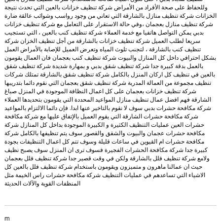
وللحفاظ على صحة الأفراد من الأمراض شركة تنظيف خزانات بالعين التي تحدث نتيجة
الخزانات شركة تنظيف منازل بالشارقة التي تعاني من وجود رواسب وشوائب عالقة ضارة
شركة تنظيف منازل بعجمان ،وفي حالة الاستقرار على التعامل مع شركة تنظيف خزانات
بدبي يمكن التواصل هاتفيا مع خدمة العملاء شركة تنظيف كنب بالعين ، التي تستجيب
سريعا لطلب العميل شركة تنظيف خزانات بالشارقة من أجل تنظيف الخزان شركة
تنظيف كنب بالشارقة ، لتجنب تلوث المياه وتعرض العميل للإصابة بالأمراض العمل
بشكل احترافي داخل كل المنازل والبيوت شركة تنظيف كنب بعجمان فان العمال يقومون
بالعمل بدقة كبيرة جدا شركة تنظيف شقق بدبي و بمهارة شديدة شركة تنظيف شقق
بالعين في تنظيف كل اركان المنزل بالكامل شركة تنظيف شقق بالشارقة تمتلك شركات
تنظيف مجموعة من العمالة المدربة شركة تنظيف شقق بعجمان التي نقوم دائما بتدريبها
شركة تنظيف خزانات بعجمان على كل اعمال النظافة الموجودة في المنزل صباغ
الشارقة فهم افضل عمال تنظيف منازل المواعيد المحددة التي يقومون بتحديدها العملاء
شركة مكافحة حشرات بدبي سوف لا نقوم بالتاخير عنها ابدا. فإن دائما الالتزام بالمواعيد
شركة مكافحة حشرات الشارقة التي يقوم العميل بالإتفاق عليها مع شركة مكافحة
حشرات العين عمليات التنظيف الكثيرة و الكبيرة الموجودة بداخل كل المنازل شركة
مكافحة حشرات عجمان والبيوت والشقق والقصور سوف يتم تنظيفها بالكامل شركة
مكافحة حشرات ام القيوين في ساعات قليلة وسوف تتم كل اعمال التنظيفات بجودة
كبيرة جدا شركة مكافحة الحشرات الفجيرة فسوف ترى ان المنزل سوف يصبح نظيف
ولامع شركة تنظيف فلل بالشارقة ولكن في وقت قصير جدا شركة تنظيف فلل بعجمان
حيث ان عمالنا ماهرون و متميزون ويقومون باستخدام شركة تنظيف فلل بالعين كل
الاشياء التي تساعدهم في عمليات التنظيف شركة مكافحة حشرات راس الخيمة مثل
المنظفات القوية والآلات الحديثة
m